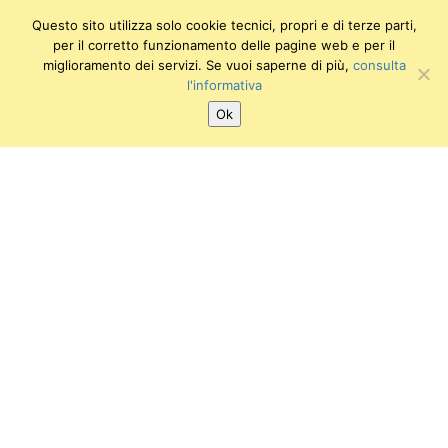
Questo sito utilizza solo cookie tecnici, propri e di terze parti,
per il corretto funzionamento delle pagine web e per il
miglioramento dei servizi. Se vuoi saperne di più,
consulta
l'informativa
Ok
SEGUICI SU:
Twitter
Facebook
Instagram
Youtube
Museo degli Strumenti di Fisica
Via dei Macelli 2B / Via Nicola Pisano 25 (Largo Padre
Renzo Spadoni) (area dei Vecchi Macelli)
56126 PISA