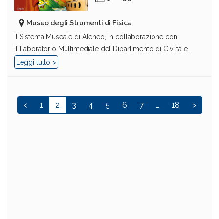
Museo degli Strumenti di Fisica
Il Sistema Museale di Ateneo, in collaborazione con
il Laboratorio Multimediale del Dipartimento di Civiltà e...
Leggi tutto >
<
1
2
3
4
5
6
7
…
18
>