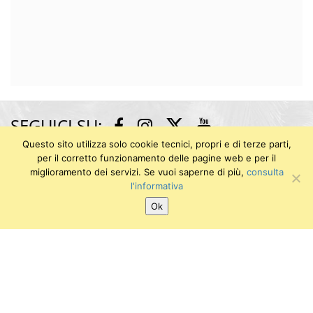
SEGUICI SU:
Twitter
Facebook
Instagram
Youtube
Questo sito utilizza solo cookie tecnici, propri e di terze parti,
per il corretto funzionamento delle pagine web e per il
Museo degli Strumenti di Fisica
miglioramento dei servizi. Se vuoi saperne di più,
consulta
l'informativa
Via dei Macelli 2B / Via Nicola Pisano 25 (Largo Padre
Renzo Spadoni) (area dei Vecchi Macelli)
Ok
56126 PISA
E-mail: info.msf@sma.unipi.it
Università di Pisa
P.I. 00286820501