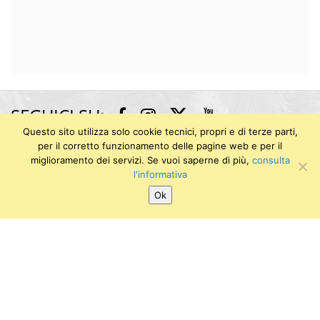
SEGUICI SU:
Twitter
Facebook
Instagram
Youtube
Questo sito utilizza solo cookie tecnici, propri e di terze parti,
per il corretto funzionamento delle pagine web e per il
miglioramento dei servizi. Se vuoi saperne di più,
consulta
Museo degli Strumenti di Fisica
l'informativa
Via dei Macelli 2B / Via Nicola Pisano 25 (Largo Padre
Ok
Renzo Spadoni) (area dei Vecchi Macelli)
56126 PISA
E-mail: info.msf@sma.unipi.it
Università di Pisa
P.I. 00286820501
C.F. 80003670504