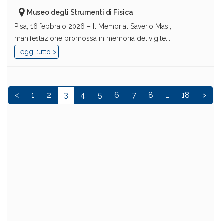
Museo degli Strumenti di Fisica
Pisa, 16 febbraio 2026 – Il Memorial Saverio Masi,
manifestazione promossa in memoria del vigile...
Leggi tutto >
<
1
2
3
4
5
6
7
8
…
18
>