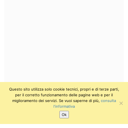
Questo sito utilizza solo cookie tecnici, propri e di terze parti,
per il corretto funzionamento delle pagine web e per il
SEGUICI SU:
Twitter
Facebook
Instagram
Youtube
miglioramento dei servizi. Se vuoi saperne di più,
consulta
l'informativa
Ok
Museo degli Strumenti di Fisica
Via dei Macelli 2B / Via Nicola Pisano 25 (Largo Padre